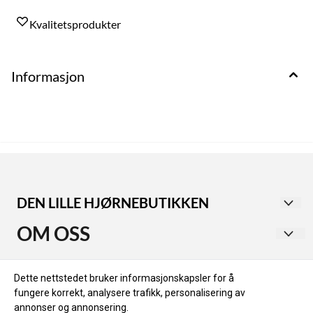
Kvalitetsprodukter
Informasjon
DEN LILLE HJØRNEBUTIKKEN
Utforsk vår second-hand butikk i Haugesund sentrum,
OM OSS
med avdelinger for både dame- og herreklær.
Dameavdelingen tilbyr alt fra rimelige til eksklusive
KVALA EIENDOM AS
Vilkår og betingelser
merker. I herreavdelingen finner du stilige plagg fra
Dette nettstedet bruker informasjonskapsler for å
Øvregata 170
kjendisstylist Jan Thomas, inkludert Dolce & Gabbana,
fungere korrekt, analysere trafikk, personalisering av
Hjem
Gucci og Balmain.
annonser og annonsering.
5525 HAUGESUND