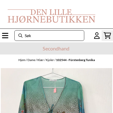
Hopp til innhold
Secondhand
Hjem
/
Dame
/
Klær
/
Kjoler
/
102544 - Fürstenberg Tunika