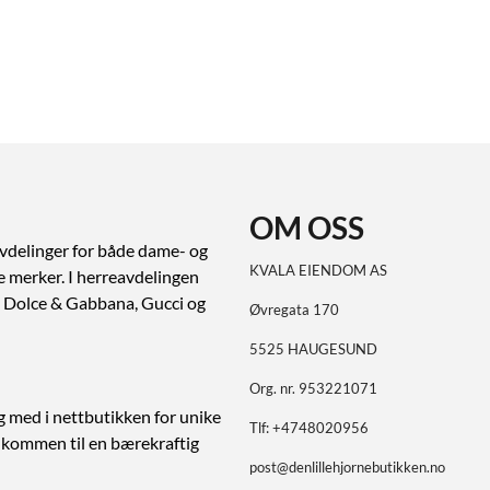
OM OSS
vdelinger for både dame- og
KVALA EIENDOM AS
ve merker. I herreavdelingen
ert Dolce & Gabbana, Gucci og
Øvregata 170
5525 HAUGESUND
Org. nr. 953221071
g med i nettbutikken for unike
Tlf:
+4748020956
elkommen til en bærekraftig
post@denlillehjornebutikken.no