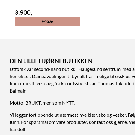
3.900,-
Kjøp
DEN LILLE HJØRNEBUTIKKEN
Utforsk vår second-hand butikk i Haugesund sentrum, med a
herreklær. Dameavdelingen tilbyr alt fra rimelige til eksklusi
finner du stilige plagg fra kjendisstylist Jan Thomas, inklud
Balmain.
Motto: BRUKT, men som NYTT.
Vi legger fortløpende ut nærmest nye klær, sko og vesker. Føl
funn. For spørsmål om våre produkter, kontakt oss gjerne. V
handel!