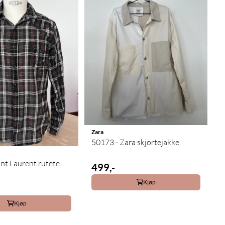
Zara
50173 - Zara skjortejakke
int Laurent rutete
499,-
Kjøp
Kjøp