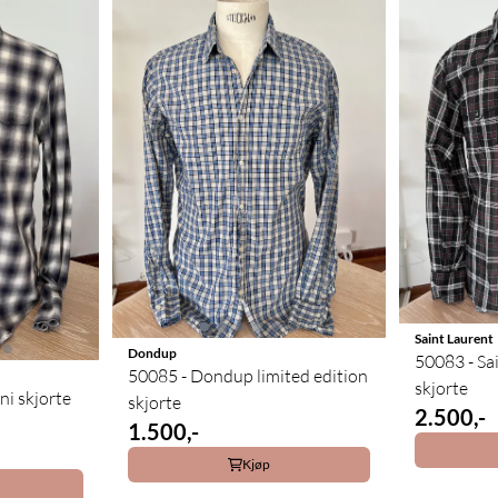
Saint Laurent
Dondup
50083 - Sa
50085 - Dondup limited edition
skjorte
i skjorte
skjorte
2.500,-
1.500,-
Kjøp