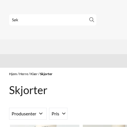
Hopp til innhold
Hjem
/
Herre
/
Klær
/
Skjorter
Skjorter
Produsenter
Pris