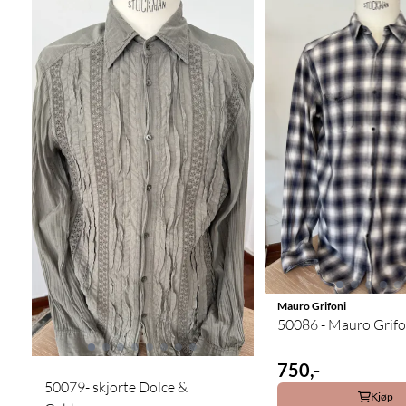
Mauro Grifoni
50086 - Mauro Grifon
750,-
50079- skjorte Dolce &
Kjøp