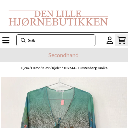
Hopp til innhold
Secondhand
Hjem
/
Dame
/
Klær
/
Kjoler
/
102544 - Fürstenberg Tunika