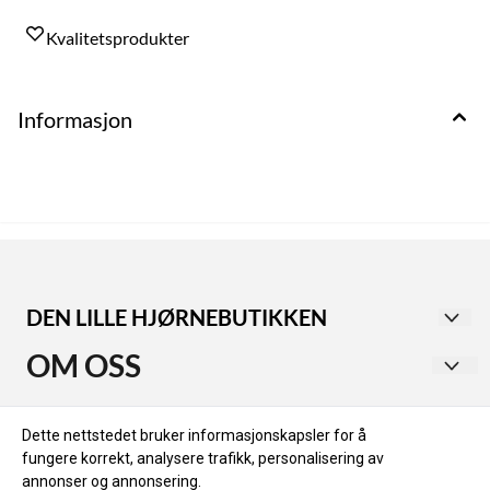
Kvalitetsprodukter
Informasjon
DEN LILLE HJØRNEBUTIKKEN
Utforsk vår second-hand butikk i Haugesund sentrum,
OM OSS
med avdelinger for både dame- og herreklær.
Dameavdelingen tilbyr alt fra rimelige til eksklusive
KVALA EIENDOM AS
Vilkår og betingelser
merker. I herreavdelingen finner du stilige plagg fra
Dette nettstedet bruker informasjonskapsler for å
Øvregata 170
kjendisstylist Jan Thomas, inkludert Dolce & Gabbana,
fungere korrekt, analysere trafikk, personalisering av
Hjem
Gucci og Balmain.
annonser og annonsering.
5525 HAUGESUND