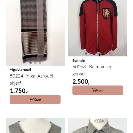
Balmain
50063 - Balmain zip-
Yigal Azrouël
genser
50224 - Yigal Azrouël
2.500,-
skjerf
1.750,-
Kjøp
Kjøp