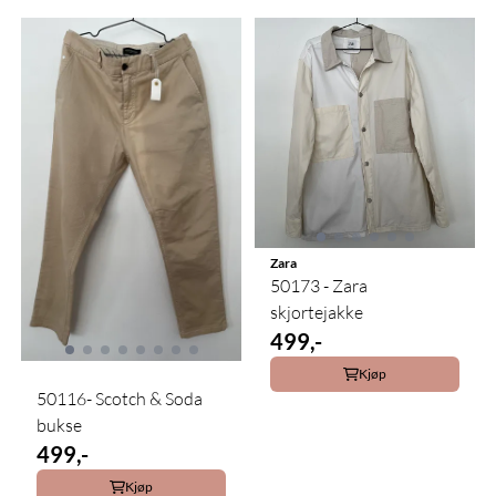
Zara
50173 - Zara
skjortejakke
499,-
Kjøp
50116- Scotch & Soda
bukse
499,-
Kjøp