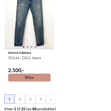
Dolce & Gabbana
50144 - D&G Jeans
2.500,-
Kjøp
1
2
3
4
»
Viser
1
til
25
(av
88
produkter)