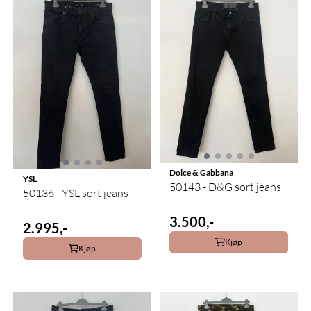
Dolce & Gabbana
YSL
50143 - D&G sort jeans
50136 - YSL sort jeans
3.500,-
2.995,-
Kjøp
Kjøp