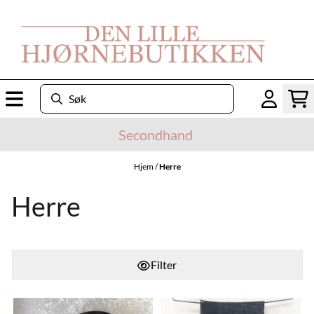
Hopp til innhold
Secondhand
Hjem
/
Herre
Herre
Filter