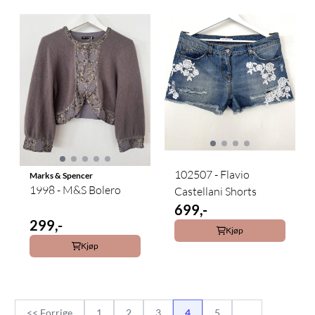
102507 - Flavio
Marks & Spencer
1998 - M&S Bolero
Castellani Shorts
699,-
299,-
Kjøp
Kjøp
<< Forrige
1
2
3
4
5
...