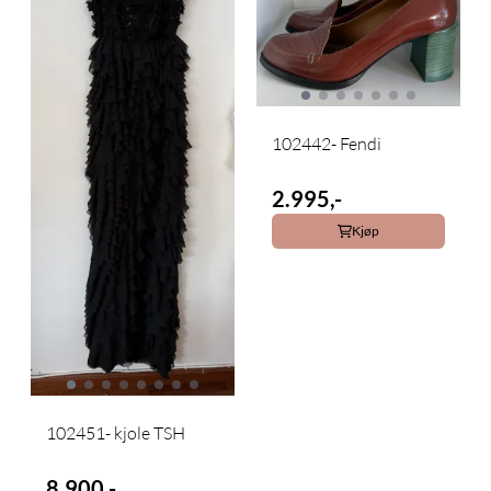
102442- Fendi
2.995,-
Kjøp
102451- kjole TSH
8.900,-