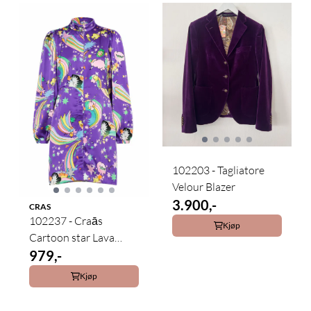
102203 - Tagliatore
Velour Blazer
3.900,-
CRAS
102237 - Craās
Kjøp
Cartoon star Lava
Dress
979,-
Kjøp