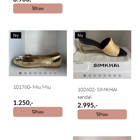
Kjøp
Ny
Ny
101760- Miu Miu
102602- SIMKHAI
sandal
1.250,-
2.995,-
Kjøp
Kjøp