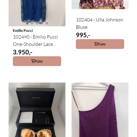
102404 - Ulla Johnson
Bluse
Emilio Pucci
995,-
102490 - Emilio Pucci
One-Shoulder Lace
Kjøp
Dress ...
3.950,-
Kjøp