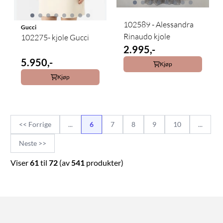
102589 - Alessandra
Gucci
Rinaudo kjole
102275- kjole Gucci
2.995,-
5.950,-
Kjøp
Kjøp
<< Forrige
...
6
7
8
9
10
...
Neste >>
Viser
61
til
72
(av
541
produkter)