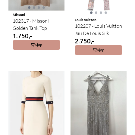
Missoni
Louis Vuitton
102317 - Missoni
102207 - Louis Vuitton
Golden Tank Top
Jau De Louis Silk
1.750,-
Bandeau
2.750,-
Kjøp
Kjøp