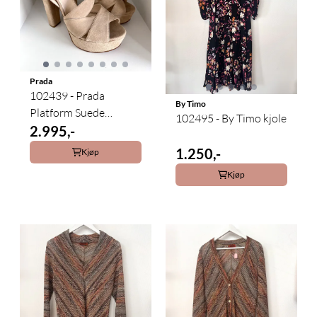
Prada
102439 - Prada
By Timo
Platform Suede
102495 - By Timo kjole
Sandals
2.995,-
1.250,-
Kjøp
Kjøp