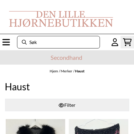
Hopp til innhold
Secondhand
Hjem
/
Merker
/
Haust
Haust
Filter