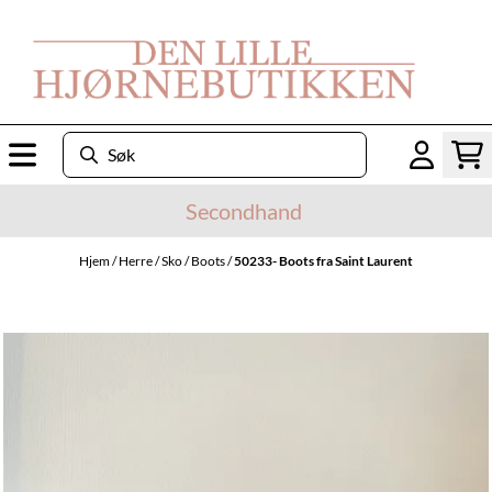
Hopp til innhold
Secondhand
Hjem
/
Herre
/
Sko
/
Boots
/
50233- Boots fra Saint Laurent