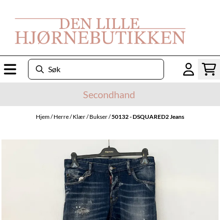
Hopp til innhold
Secondhand
Hjem
/
Herre
/
Klær
/
Bukser
/
50132 - DSQUARED2 Jeans