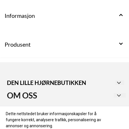
Informasjon
Produsent
DEN LILLE HJØRNEBUTIKKEN
Utforsk vår second-hand butikk i Haugesund sentrum,
OM OSS
med avdelinger for både dame- og herreklær.
Dameavdelingen tilbyr alt fra rimelige til eksklusive
KVALA EIENDOM AS
Vilkår og betingelser
merker. I herreavdelingen finner du stilige plagg fra
Dette nettstedet bruker informasjonskapsler for å
Øvregata 170
kjendisstylist Jan Thomas, inkludert Dolce & Gabbana,
fungere korrekt, analysere trafikk, personalisering av
Hjem
Gucci og Balmain.
annonser og annonsering.
5525 HAUGESUND