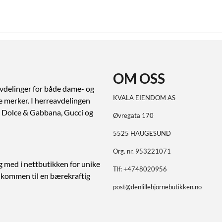
OM OSS
vdelinger for både dame- og
KVALA EIENDOM AS
ve merker. I herreavdelingen
ert Dolce & Gabbana, Gucci og
Øvregata 170
5525 HAUGESUND
Org. nr. 953221071
g med i nettbutikken for unike
Tlf:
+4748020956
elkommen til en bærekraftig
post@denlillehjornebutikken.no