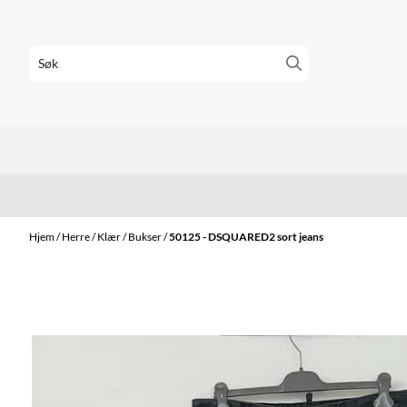
Hopp til innhold
Hjem
/
Herre
/
Klær
/
Bukser
/
50125 - DSQUARED2 sort jeans