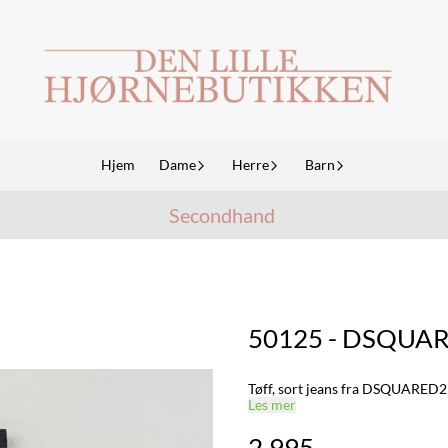
Hjem
Dame
Herre
Barn
Secondhand
50125 - DSQUARE
Tøff, sort jeans fra DSQUARED2 i
Les mer
2.995,-