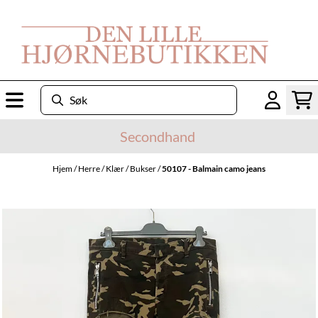
Hopp til innhold
Secondhand
Hjem
/
Herre
/
Klær
/
Bukser
/
50107 - Balmain camo jeans