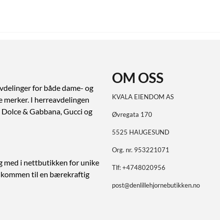
OM OSS
vdelinger for både dame- og
KVALA EIENDOM AS
ve merker. I herreavdelingen
ert Dolce & Gabbana, Gucci og
Øvregata 170
5525 HAUGESUND
Org. nr. 953221071
g med i nettbutikken for unike
Tlf:
+4748020956
elkommen til en bærekraftig
post@denlillehjornebutikken.no