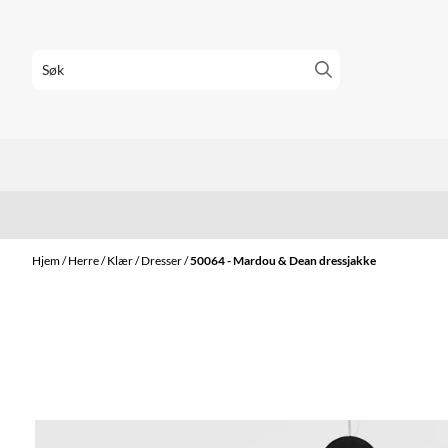
Hopp til innhold
Hjem
/
Herre
/
Klær
/
Dresser
/
50064 - Mardou & Dean dressjakke