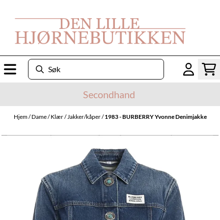
Hopp til innhold
Secondhand
Hjem
/
Dame
/
Klær
/
Jakker/kåper
/
1983 - BURBERRY Yvonne Denimjakke