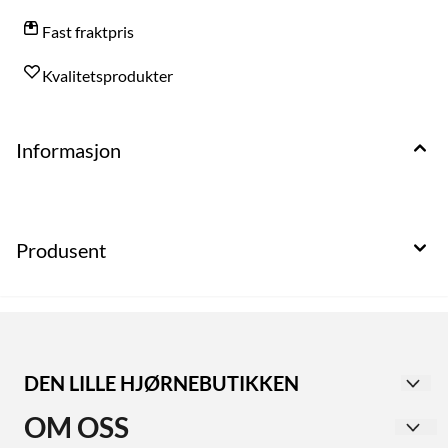
Fast fraktpris
Kvalitetsprodukter
Informasjon
Produsent
DEN LILLE HJØRNEBUTIKKEN
Utforsk vår second-hand butikk i Haugesund sentrum,
OM OSS
med avdelinger for både dame- og herreklær.