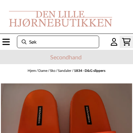
Hopp til innhold
Secondhand
Hjem
/
Dame
/
Sko
/
Sandaler
/
1834 - D&G slippers