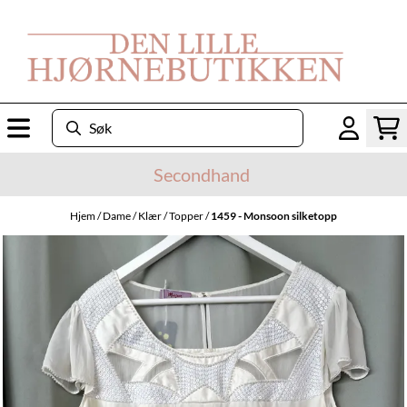
Hopp til innhold
Secondhand
Hjem
/
Dame
/
Klær
/
Topper
/
1459 - Monsoon silketopp