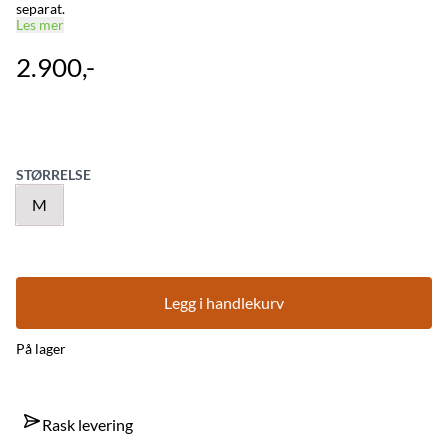
separat.
Les mer
2.900,-
STØRRELSE
M
Legg i handlekurv
På lager
Rask levering