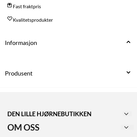
Fast fraktpris
Kvalitetsprodukter
Informasjon
Produsent
DEN LILLE HJØRNEBUTIKKEN
Utforsk vår second-hand butikk i Haugesund sentrum,
OM OSS
med avdelinger for både dame- og herreklær.
Dameavdelingen tilbyr alt fra rimelige til eksklusive