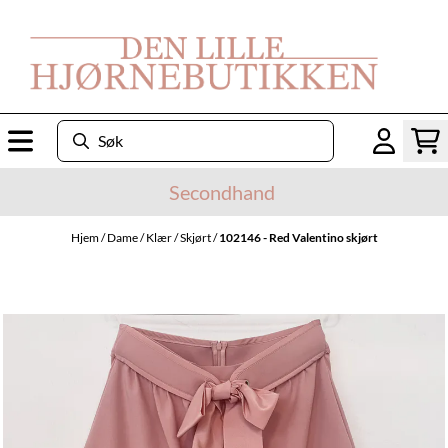
Hopp til innhold
Secondhand
Hjem
/
Dame
/
Klær
/
Skjørt
/
102146 - Red Valentino skjørt