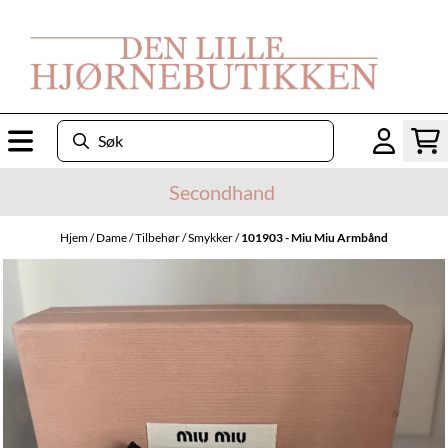
Hopp til innhold
Secondhand
Hjem
/
Dame
/
Tilbehør
/
Smykker
/
101903 - Miu Miu Armbånd