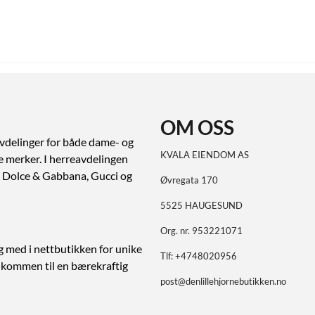
OM OSS
vdelinger for både dame- og
KVALA EIENDOM AS
ve merker. I herreavdelingen
ert Dolce & Gabbana, Gucci og
Øvregata 170
5525 HAUGESUND
Org. nr. 953221071
g med i nettbutikken for unike
Tlf:
+4748020956
elkommen til en bærekraftig
post@denlillehjornebutikken.no