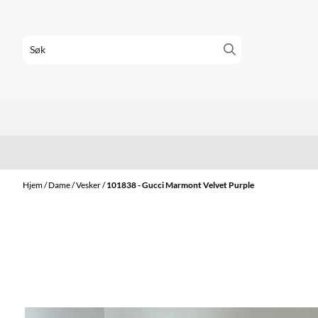
Hopp til innhold
Hjem
/
Dame
/
Vesker
/
101838 - Gucci Marmont Velvet Purple