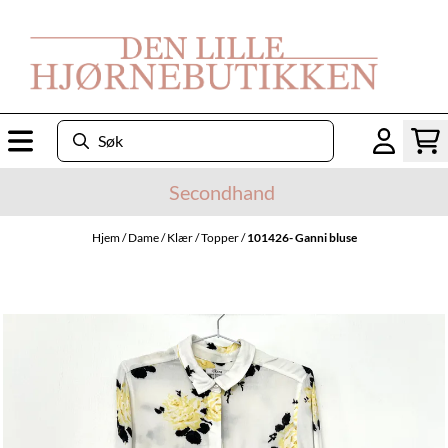
Hopp til innhold
Secondhand
Hjem
/
Dame
/
Klær
/
Topper
/
101426- Ganni bluse