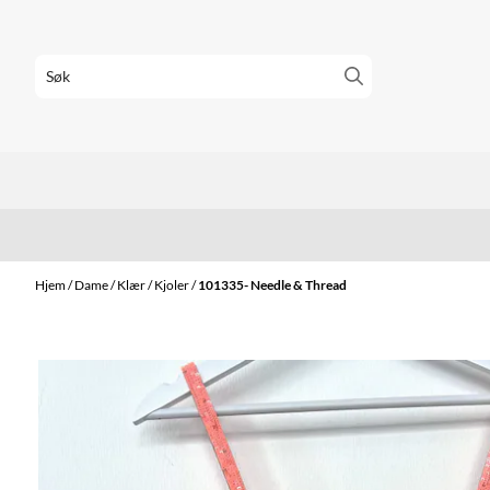
Hopp til innhold
Hjem
/
Dame
/
Klær
/
Kjoler
/
101335- Needle & Thread