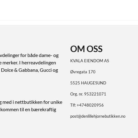
OM OSS
vdelinger for både dame- og
KVALA EIENDOM AS
ve merker. I herreavdelingen
ert Dolce & Gabbana, Gucci og
Øvregata 170
5525 HAUGESUND
Org. nr. 953221071
g med i nettbutikken for unike
Tlf:
+4748020956
elkommen til en bærekraftig
post@denlillehjornebutikken.no