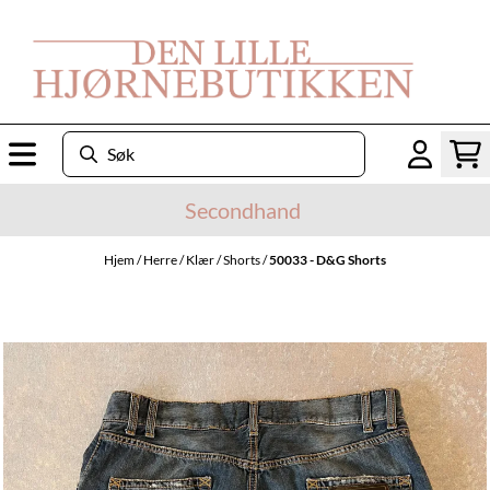
Hopp til innhold
Secondhand
Hjem
/
Herre
/
Klær
/
Shorts
/
50033 - D&G Shorts