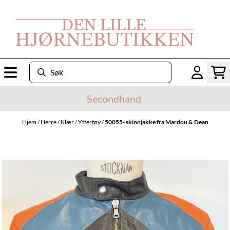
Hopp til innhold
Secondhand
Hjem
/
Herre
/
Klær
/
Yttertøy
/
50055- skinnjakke fra Mardou & Dean