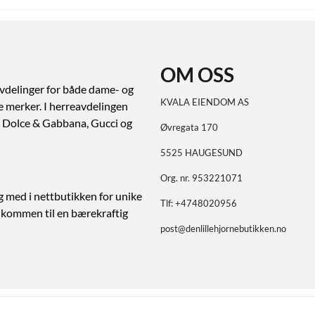
OM OSS
vdelinger for både dame- og
KVALA EIENDOM AS
ve merker. I herreavdelingen
ert Dolce & Gabbana, Gucci og
Øvregata 170
5525 HAUGESUND
Org. nr. 953221071
g med i nettbutikken for unike
Tlf:
+4748020956
elkommen til en bærekraftig
post@denlillehjornebutikken.no