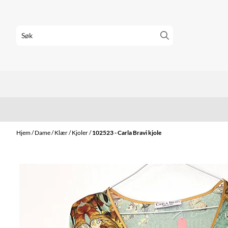
Hopp til innhold
Hjem
/
Dame
/
Klær
/
Kjoler
/
102523 - Carla Bravi kjole