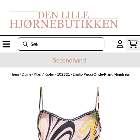
Hopp til innhold
Secondhand
Hjem
/
Dame
/
Klær
/
Kjoler
/
102321 - Emilio Pucci Onde-Print Minidress