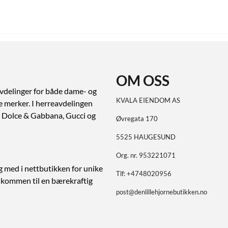
OM OSS
vdelinger for både dame- og
KVALA EIENDOM AS
ve merker. I herreavdelingen
ert Dolce & Gabbana, Gucci og
Øvregata 170
5525 HAUGESUND
Org. nr. 953221071
g med i nettbutikken for unike
Tlf:
+4748020956
elkommen til en bærekraftig
post@denlillehjornebutikken.no