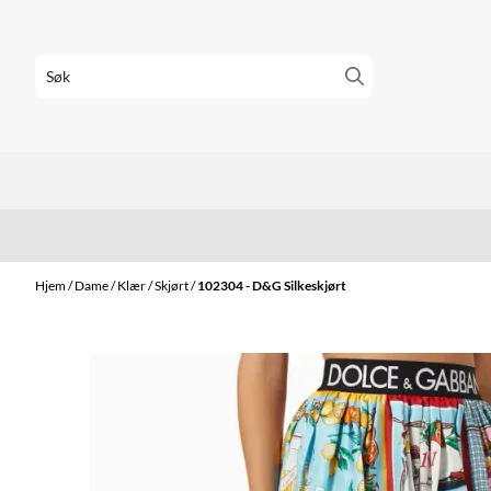
Hopp til innhold
Hjem
/
Dame
/
Klær
/
Skjørt
/
102304 - D&G Silkeskjørt