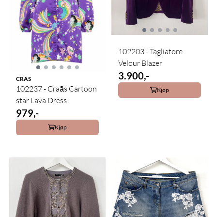
102203 - Tagliatore
Velour Blazer
3.900,-
CRAS
102237 - Craās Cartoon
Kjøp
star Lava Dress
979,-
Kjøp