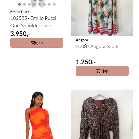
Emilio Pucci
102585 - Emilio Pucci
One-Shoulder Lace
Dress
3.950,-
Angoor
Kjøp
2008 - Angoor Kjole
1.250,-
Kjøp