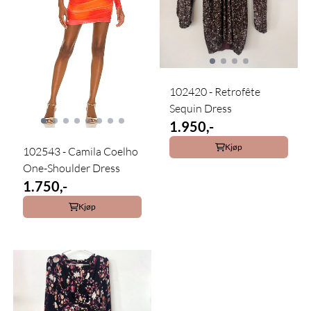
102420 - Retrofête
Sequin Dress
1.950,-
Kjøp
102543 - Camila Coelho
One-Shoulder Dress
1.750,-
Kjøp