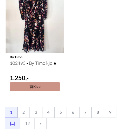
By Timo
102495 - By Timo kjole
1.250,-
Kjøp
1
2
3
4
5
6
7
8
9
[...]
12
»