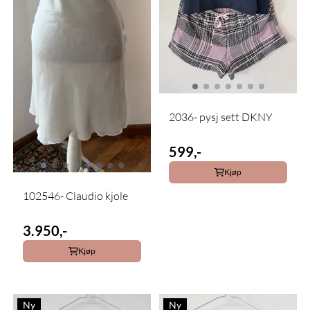
2036- pysj sett DKNY
599,-
Kjøp
102546- Claudio kjole
3.950,-
Kjøp
Ny
Ny