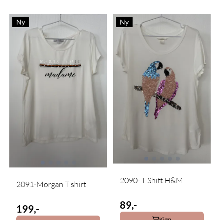
Ny
Ny
2090- T Shift H&M
2091-Morgan T shirt
89,-
199,-
Kjøp