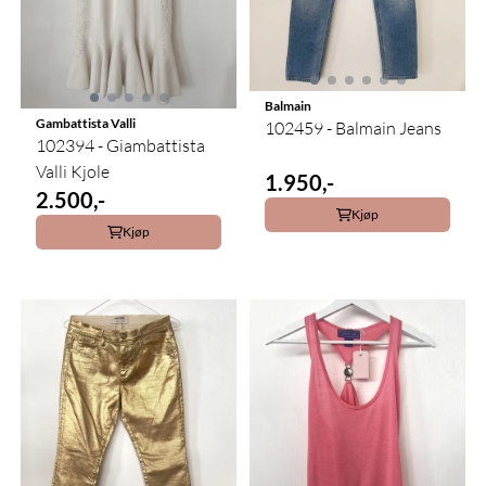
Balmain
Gambattista Valli
102459 - Balmain Jeans
102394 - Giambattista
Valli Kjole
1.950,-
2.500,-
Kjøp
Kjøp