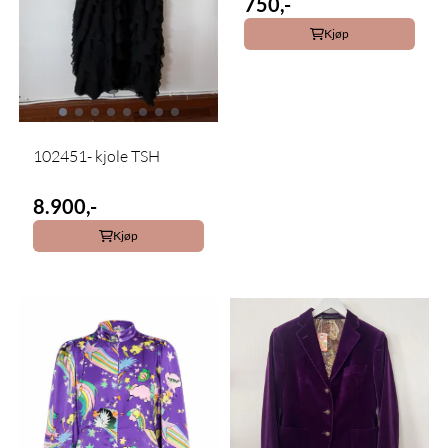
750,-
Kjøp
102451- kjole TSH
8.900,-
Kjøp