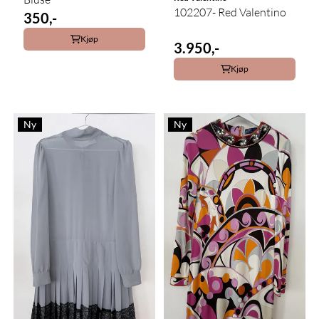
102207- Red Valentino
350,-
Kjøp
3.950,-
Kjøp
Ny
Ny