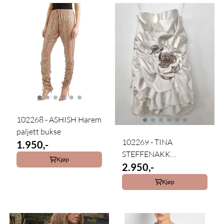
102268 - ASHISH Harem
paljett bukse
102269 - TINA
1.950,-
STEFFENAKK
Kjøp
HERMANSEN
2.950,-
Kjøp