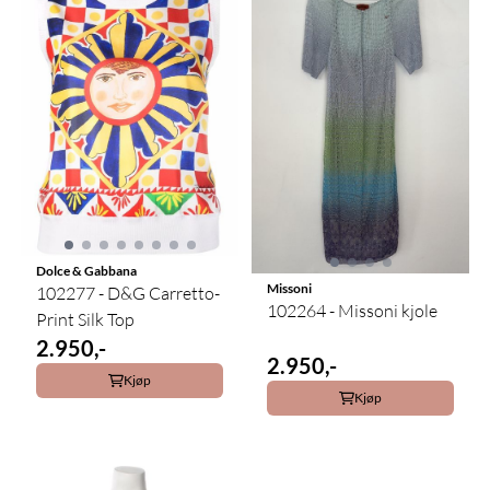
Dolce & Gabbana
Missoni
102277 - D&G Carretto-
102264 - Missoni kjole
Print Silk Top
2.950,-
2.950,-
Kjøp
Kjøp