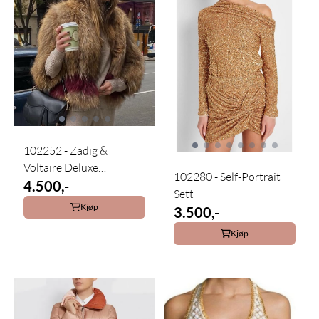
102252 - Zadig &
Voltaire Deluxe
102280 - Self-Portrait
Pelsjakke
4.500,-
Sett
Kjøp
3.500,-
Kjøp